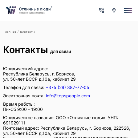
Ваша заявка
За каждый оформленный заказ вы получаете Cash-back на свой
Главная
/
Контакты
Итого:
Контакты
для связи
0.00
руб.
Юридический адрес:
Указанная сумма не является публичной офертой и может меня
Республика Беларусь, г. Борисов,
Контактная информация
ул. 50-лет БССР д.10а, кабинет 29
Телефон для связи:
+375 (29) 387-77-05
Электронная почта:
info@topspeople.com
Имя*
Время работы:
Пн-Сб 9:00 - 19:00
Юридическое название:
ООО «Отличные люди»
,
УНП:
Город*
691929111
Почтовый адрес:
Республика Беларусь, г. Борисов, 222526,
ул. 50-лет БССР д.10а, кабинет 29