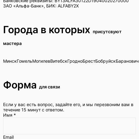
Банковские реквизиты:
BY13ALFA30122D19040020270000
Адрес*
ЗАО «Альфа-Банк»
,
БИК:
ALFABY2X
Города в которых
Телефон*
присутсвуют
мастера
Опишите задачу
Минск
Гомель
Могилев
Витебск
Гродно
Брест
Бобруйск
Баранович
Форма
Прикрепить фото (до 5 шт.)
для связи
(Подсказ
Если у вас есть вопрос, задайте его, и мы перезвоним вам в
течение 15 минут с ответом.
Добавить фото
Имя
*
Я согласен с условиями
обработки данных
Email