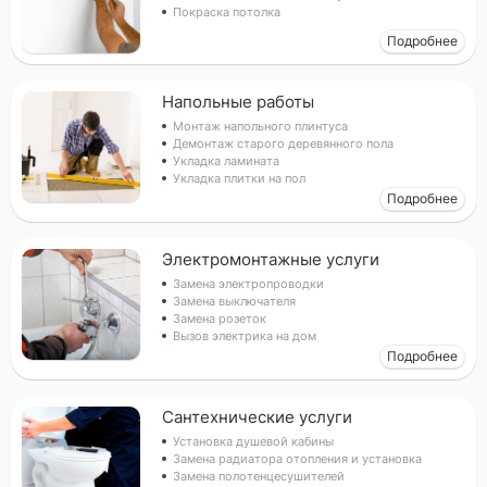
Покраска потолка
Подробнее
Напольные работы
Прикрепить фото (до 5 шт.)
(Подсказка: фото помогут мастеру
точнее оценить задачу)
Монтаж напольного плинтуса
Демонтаж старого деревянного пола
Укладка ламината
Укладка плитки на пол
Подробнее
Добавить фото
Заказать
Электромонтажные услуги
Я согласен с условиями
обработки данных
Замена электропроводки
Замена выключателя
Замена розеток
Вызов электрика на дом
Подробнее
Сантехнические услуги
Установка душевой кабины
Замена радиатора отопления и установка
Замена полотенцесушителей