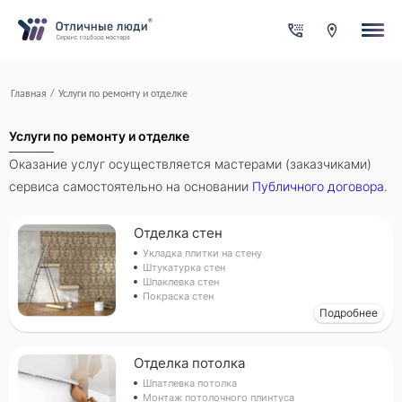
Ваша заявка
За каждый оформленный заказ вы получаете Cash-back на
свой счет
Итого:
0.00
руб.
Указанная сумма не является публичной офертой и может
Главная
/
Услуги по ремонту и отделке
меняться в зависимости от сложности работы
Контактная информация
Имя*
Услуги по ремонту и отделке
Оказание услуг осуществляется мастерами (заказчиками)
сервиса самостоятельно на основании
Публичного договора
.
Город*
Отделка стен
Укладка плитки на стену
Адрес*
Штукатурка стен
Шпаклевка стен
Покраска стен
Подробнее
Телефон*
Отделка потолка
Шпатлевка потолка
Опишите задачу
Монтаж потолочного плинтуса