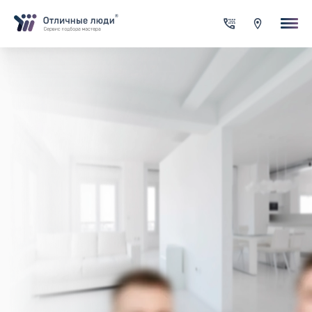
Ваша заявка
За каждый оформленный заказ вы получаете Cash-back на сво
счет
Итого:
0.00
руб.
Указанная сумма не является публичной офертой и может
меняться в зависимости от сложности работы
Контактная информация
Имя*
Город*
Адрес*
Телефон*
Опишите задачу