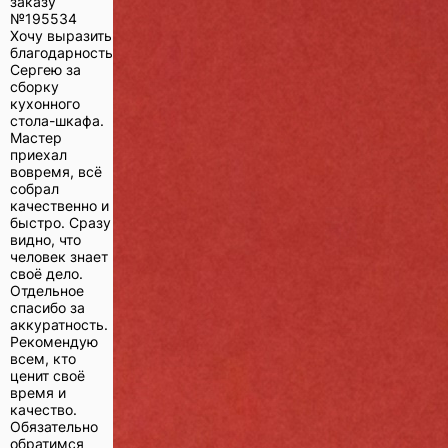
заказу
№
195534
Хочу выразить
благодарность
Сергею за
сборку
кухонного
стола-шкафа.
Мастер
приехал
вовремя, всё
собрал
качественно и
быстро. Сразу
видно, что
человек знает
своё дело.
Отдельное
спасибо за
аккуратность.
Рекомендую
всем, кто
ценит своё
время и
качество.
Обязательно
обратимся